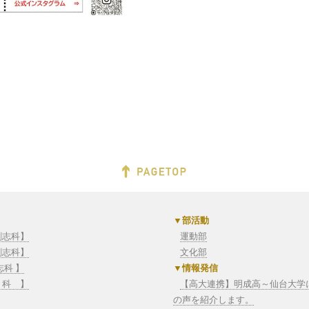
部活動
創志科】
運動部
創志科】
文化部
志科 】
情報発信
 科 】
【高大連携】明成高～仙台大学に
の声を紹介します。