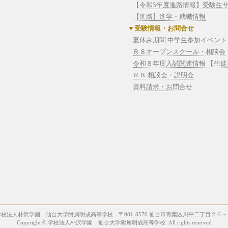
【令和5年度進路情報】受験生
【進路】進学・就職情報
受験情報・お問合せ
夏休み期間 中学生参加イベント
Ｒ８オープンスクール・相談会
令和８年度入試関連情報 【生
Ｒ８ 相談会・説明会
資料請求・お問合せ
学校法人朴沢学園 仙台大学附属明成高等学校 〒981-8570 仙台市青葉区川平二丁目２６－
Copyright © 学校法人朴沢学園 仙台大学附属明成高等学校.
All rights reserved